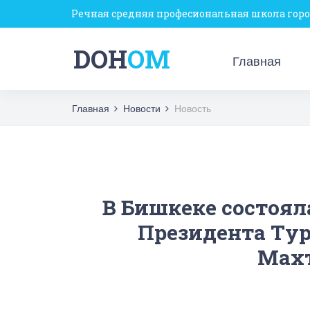
Речная средняя професиональная школа гор
DOH
OM
Главная
Главная
Новости
Новость
В Бишкеке состоял
Президента Тур
Мах