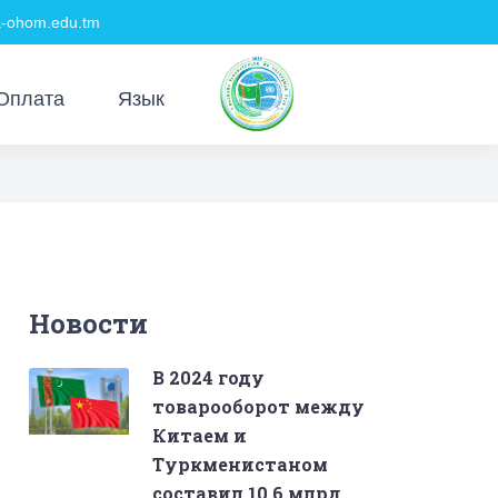
ohom.edu.tm
Оплата
Язык
Новости
В 2024 году
товарооборот между
Китаем и
Туркменистаном
составил 10,6 млрд