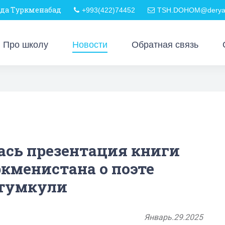
ода Туркменабад
+993(422)74452
TSH.DOHOM@derya-
Про школу
Новости
Обратная связь
ась презентация книги
кменистана о поэте
тумкули
Январь.29.2025