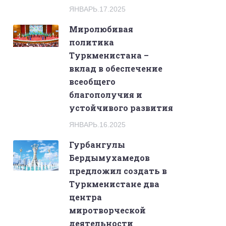
ЯНВАРЬ.17.2025
Миролюбивая
политика
Туркменистана –
вклад в обеспечение
всеобщего
благополучия и
устойчивого развития
ЯНВАРЬ.16.2025
Гурбангулы
Бердымухамедов
предложил создать в
Туркменистане два
центра
миротворческой
деятельности