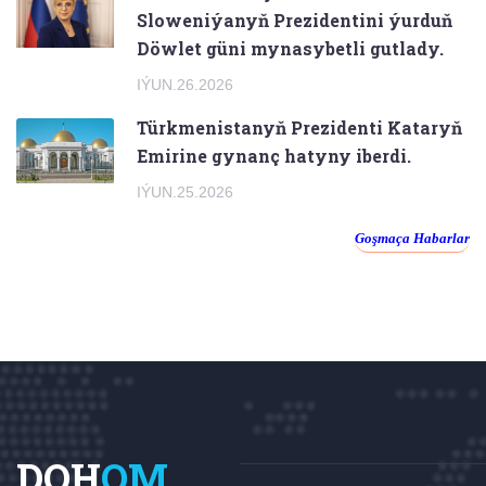
Sloweniýanyň Prezidentini ýurduň
Döwlet güni mynasybetli gutlady.
IÝUN.26.2026
Türkmenistanyň Prezidenti Kataryň
Emirine gynanç hatyny iberdi.
IÝUN.25.2026
Goşmaça Habarlar
DOH
OM