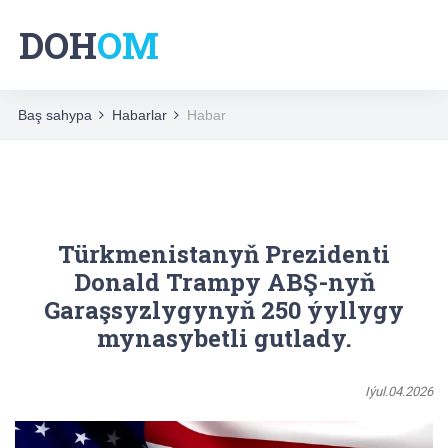
DOH
OM
Baş sahypa
Habarlar
Habar
Türkmenistanyň Prezidenti
Donald Trampy ABŞ-nyň
Garaşsyzlygynyň 250 ýyllygy
mynasybetli gutlady.
Iýul.04.2026