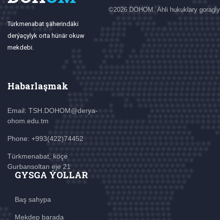
©
2026 DOHOM. Ähli hukuklary goragly
Türkmenabat şäherindäki
derýaçylyk orta hünär okuw
mekdebi.
Habarlaşmak
Email: TSH.DOHOM@derya-
ohom.edu.tm
Phone: +993(422)74452
Türkmenabat, köçe
Gurbansoltan eje 21
GYSGA ÝOLLAR
Baş sahypa
Mekdep barada