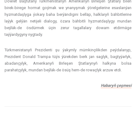
Döwlet Baştutany Türkmenistanyň Amerikanyň Birleşen Ştatlary bilen
birek-birege hormat goýmak we ynanyşmak ýörelgelerine esaslanýan
hyzmatdaşlyga ýokary baha berýändigini belläp, halklaryň bähbitlerine
laýyk gelýän netijeli dialogy, özara bähbitli hyzmatdaşlygy mundan
beýläk-de ösdürmek üçin zerur tagallalary dowam etdirmäge
taýýardygyny nygtady.
Türkmenistanyň Prezidenti şu ýakymly mümkinçilikden peýdalanyp,
Prezident Donald Trampa tüýs ýürekden berk jan saglyk, bagtyýarlyk,
abadançylyk, Amerikanyň Birleşen Ştatlarynyň halkyna bolsa
parahatçylyk, mundan beýläk-de ösüş hem-de rowaçlyk arzuw etdi.
Habaryň çeşmesi