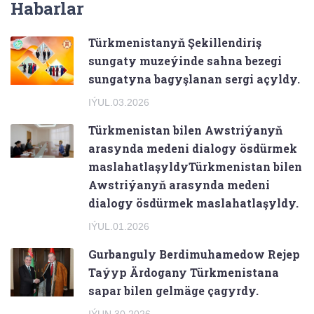
Habarlar
Türkmenistanyň Şekillendiriş
sungaty muzeýinde sahna bezegi
sungatyna bagyşlanan sergi açyldy.
IÝUL.03.2026
Türkmenistan bilen Awstriýanyň
arasynda medeni dialogy ösdürmek
maslahatlaşyldyTürkmenistan bilen
Awstriýanyň arasynda medeni
dialogy ösdürmek maslahatlaşyldy.
IÝUL.01.2026
Gurbanguly Berdimuhamedow Rejep
Taýyp Ärdogany Türkmenistana
sapar bilen gelmäge çagyrdy.