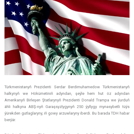
Türkmenistanyň Prezidenti Serdar Berdimuhamedow Türkmenistanyň
halkynyň we Hökümetiniň adyndan, şeýle hem hut öz adyndan
Amerikanyň Birleşen Ştatlarynyň Prezidenti Donald Trampa we ýurduň
ähli halkyna ABŞ-nyň Garaşsyzlygynyň 250 ýyllygy mynasybetli tüýs
ýürekden gutlaglaryny, iň gowy arzuwlaryny iberdi. Bu barada TDH habar
berýär.