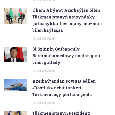
IÝUN.30.2026
Ilham Aliýew: Azerbaýjan bilen
Türkmenistanyň arasyndaky
gatnaşyklar täze many-mazmun
bilen baýlaşar.
IÝUN.29.2026
Si Szinpin Gurbanguly
Berdimuhamedowy doglan güni
bilen gutlady.
IÝUN.29.2026
Azerbaýjandan sowgat edilen
«Dostluk» nebit tankeri
Türkmenbaşy portuna geldi.
IÝUN.28.2026
Türkmenistanyň Prezidenti