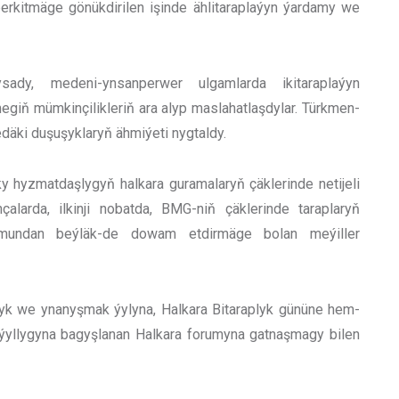
erkitmäge gönükdirilen işinde ählitaraplaýyn ýardamy we
ysady, medeni-ynsanperwer ulgamlarda ikitaraplaýyn
egiň mümkinçilikleriň ara alyp maslahatlaşdylar. Türkmen-
däki duşuşyklaryň ähmiýeti nygtaldy.
 hyzmatdaşlygyň halkara guramalaryň çäklerinde netijeli
çalarda, ilkinji nobatda, BMG-niň çäklerinde taraplaryň
i mundan beýläk-de dowam etdirmäge bolan meýiller
ylyk we ynanyşmak ýylyna, Halkara Bitaraplyk gününe hem-
ýyllygyna bagyşlanan Halkara forumyna gatnaşmagy bilen