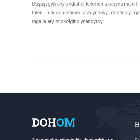
Duşuşygyň ahyryndaiIlçi türkmen tarapyna mähirli 
bilen Türkmenistanyň arasyndaky dostlukly ga
tagallalary etjekdigine ynandyrdy.
DOH
OM
H