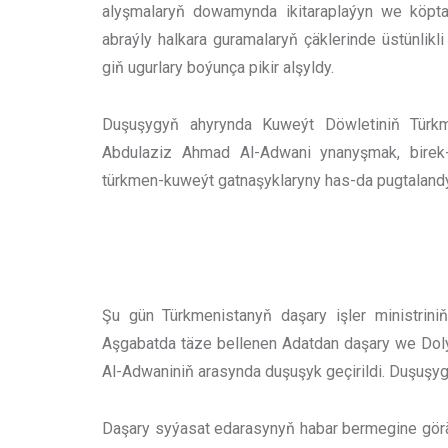
alyşmalaryň dowamynda ikitaraplaýyn we köptar
abraýly halkara guramalaryň çäklerinde üstünlik
giň ugurlary boýunça pikir alşyldy.
Duşuşygyň ahyrynda Kuweýt Döwletiniň Türkm
Abdulaziz Ahmad Al-Adwani ynanyşmak, birek
türkmen-kuweýt gatnaşyklaryny has-da pugtalandyr
Şu gün Türkmenistanyň daşary işler ministrin
Aşgabatda täze bellenen Adatdan daşary we Doly 
Al-Adwaniniň arasynda duşuşyk geçirildi. Duşuşyg
Daşary syýasat edarasynyň habar bermegine görä, 