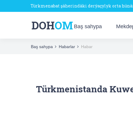
Türkmenabat şäherindäki derýaçylyk orta hün
DOH
OM
Baş sahypa
Mekde
Baş sahypa
Habarlar
Habar
Türkmenistanda Kuweýti