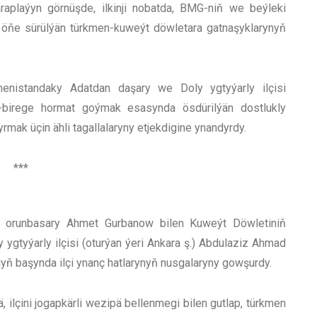
aplaýyn görnüşde, ilkinji nobatda, BMG-niň we beýleki
li öňe sürülýän türkmen-kuweýt döwletara gatnaşyklarynyň
enistandaky Adatdan daşary we Doly ygtyýarly ilçisi
-birege hormat goýmak esasynda ösdürilýän dostlukly
mak üçin ähli tagallalaryny etjekdigine ynandyrdy.
***
iň orunbasary Ahmet Gurbanow bilen Kuweýt Döwletiniň
ygtyýarly ilçisi (oturýan ýeri Ankara ş.) Abdulaziz Ahmad
yň başynda ilçi ynanç hatlarynyň nusgalaryny gowşurdy.
ilçini jogapkärli wezipä bellenmegi bilen gutlap, türkmen