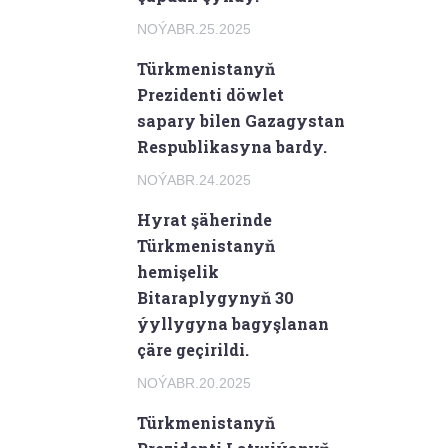
NOÝABR.25.2025
Türkmenistanyň
Prezidenti döwlet
sapary bilen Gazagystan
Respublikasyna bardy.
NOÝABR.24.2025
Hyrat şäherinde
Türkmenistanyň
hemişelik
Bitaraplygynyň 30
ýyllygyna bagyşlanan
çäre geçirildi.
NOÝABR.20.2025
Türkmenistanyň