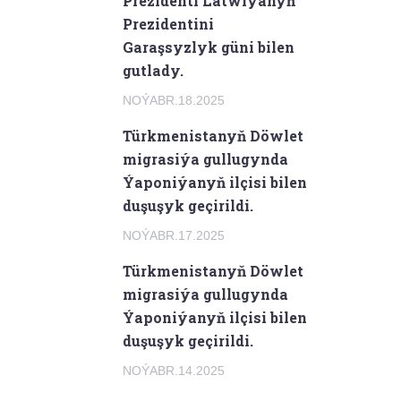
Prezidenti Latwiýanyň
Prezidentini
Garaşsyzlyk güni bilen
gutlady.
NOÝABR.18.2025
Türkmenistanyň Döwlet
migrasiýa gullugynda
Ýaponiýanyň ilçisi bilen
duşuşyk geçirildi.
NOÝABR.17.2025
Türkmenistanyň Döwlet
migrasiýa gullugynda
Ýaponiýanyň ilçisi bilen
duşuşyk geçirildi.
NOÝABR.14.2025