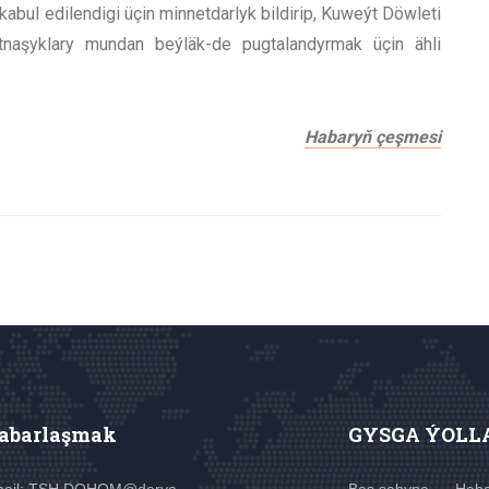
kabul edilendigi üçin minnetdarlyk bildirip, Kuweýt Döwleti
tnaşyklary mundan beýläk-de pugtalandyrmak üçin ähli
Habaryň çeşmesi
abarlaşmak
GYSGA ÝOLL