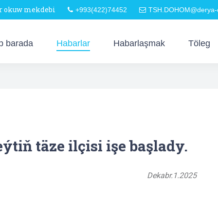
är okuw mekdebi
+993(422)74452
TSH.DOHOM@derya-o
p barada
Habarlar
Habarlaşmak
Töleg
ň täze ilçisi işe başlady.
Dekabr.1.2025