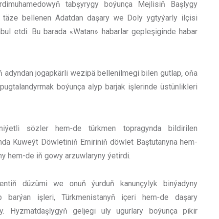
erdimuhamedowyň tabşyrygy boýunça Mejlisiň Başlygy
täze bellenen Adatdan daşary we Doly ygtyýarly ilçisi
ul etdi. Bu barada «Watan» habarlar gepleşiginde habar
 adyndan jogapkärli wezipä bellenilmegi bilen gutlap, oňa
ugtalandyrmak boýunça alyp barjak işlerinde üstünlikleri
niýetli sözler hem-de türkmen topragynda bildirilen
ynda Kuweýt Döwletiniň Emiriniň döwlet Baştutanyna hem-
ny hem-de iň gowy arzuwlaryny ýetirdi.
entiň düzümi we onuň ýurduň kanunçylyk binýadyny
 barýan işleri, Türkmenistanyň içeri hem-de daşary
y. Hyzmatdaşlygyň geljegi uly ugurlary boýunça pikir