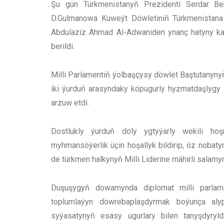
Şu gün Türkmenistanyň Prezidenti Serdar B
D.Gulmanowa Kuweýt Döwletiniň Türkmenistana 
Abdulaziz Ahmad Al-Adwaniden ynanç hatyny kab
berildi.
Milli Parlamentiň ýolbaşçysy döwlet Baştutanynyň
iki ýurduň arasyndaky köpugurly hyzmatdaşlygy p
arzuw etdi.
Dostlukly ýurduň doly ygtyýarly wekili hoş
myhmansöýerlik üçin hoşallyk bildirip, öz nobat
de türkmen halkynyň Milli Liderine mähirli salamy
Duşuşygyň dowamynda diplomat milli parlam
toplumlaýyn döwrebaplaşdyrmak boýunça alyp
syýasatynyň esasy ugurlary bilen tanyşdyryld