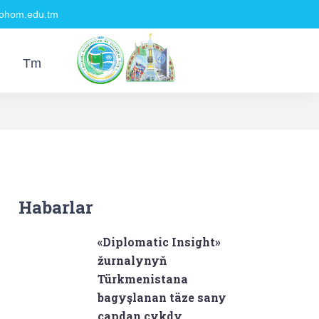
hom.edu.tm
Tm
Habarlar
«Diplomatic Insight»
žurnalynyň
Türkmenistana
bagyşlanan täze sany
çapdan çykdy.