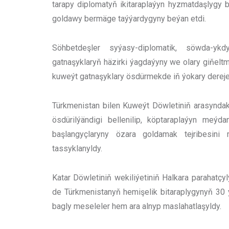
tarapy diplomatyň ikitaraplaýyn hyzmatdaşlygy b
goldawy bermäge taýýardygyny beýan etdi.
Söhbetdeşler syýasy-diplomatik, söwda-ykd
gatnaşyklaryň häzirki ýagdaýyny we olary giňeltm
kuweýt gatnaşyklary ösdürmekde iň ýokary dereje
Türkmenistan bilen Kuweýt Döwletiniň arasyndaky
ösdürilýändigi bellenilip, köptaraplaýyn meýdan
başlangyçlaryny özara goldamak tejribesin
tassyklanyldy.
Katar Döwletiniň wekiliýetiniň Halkara parahatç
de Türkmenistanyň hemişelik bitaraplygynyň 30 
bagly meseleler hem ara alnyp maslahatlaşyldy.