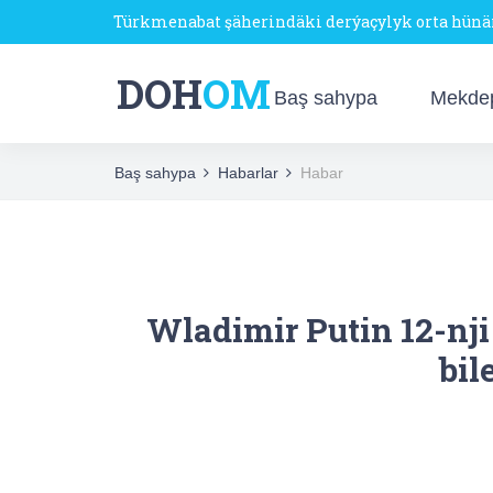
Türkmenabat şäherindäki derýaçylyk orta hün
DOH
OM
Baş sahypa
Mekde
Baş sahypa
Habarlar
Habar
Wladimir Putin 12-nj
bil