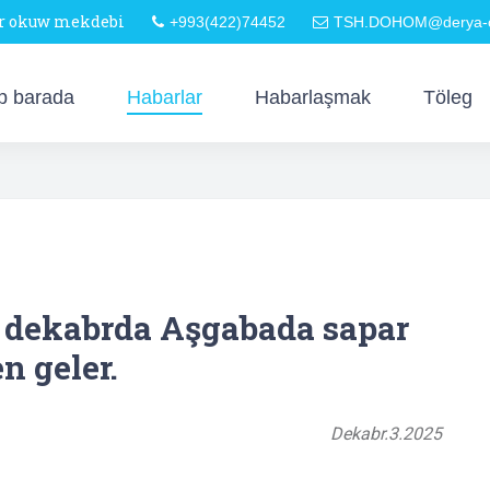
är okuw mekdebi
+993(422)74452
TSH.DOHOM@derya-o
p barada
Habarlar
Habarlaşmak
Töleg
i dekabrda Aşgabada sapar
en geler.
Dekabr.3.2025