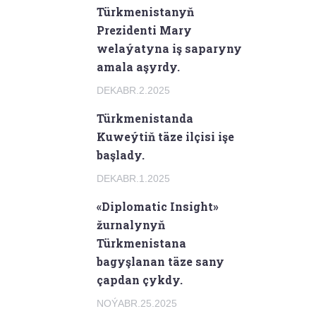
Türkmenistanyň
Prezidenti Mary
welaýatyna iş saparyny
amala aşyrdy.
DEKABR.2.2025
Türkmenistanda
Kuweýtiň täze ilçisi işe
başlady.
DEKABR.1.2025
«Diplomatic Insight»
žurnalynyň
Türkmenistana
bagyşlanan täze sany
çapdan çykdy.
NOÝABR.25.2025