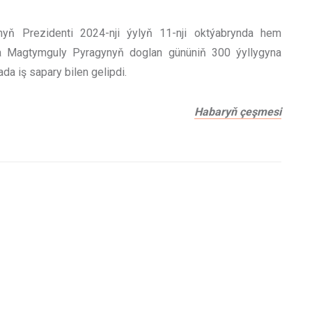
nyň Prezidenti 2024-nji ýylyň 11-nji oktýabrynda hem
ça Magtymguly Pyragynyň doglan gününiň 300 ýyllygyna
a iş sapary bilen gelipdi.
Habaryň çeşmesi