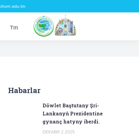
hom.edu.tm
Tm
Habarlar
Döwlet Baştutany Şri-
Lankanyň Prezidentine
gynanç hatyny iberdi.
DEKABR.2.2025