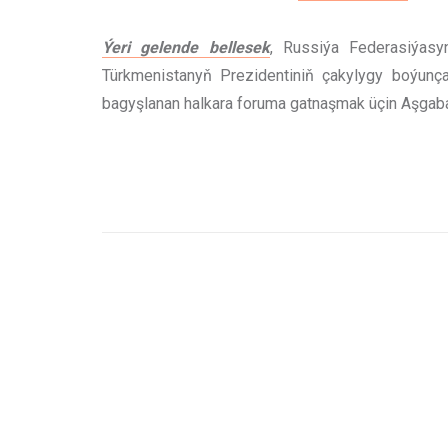
Ýeri gelende bellesek
, Russiýa Federasiýasy
Türkmenistanyň Prezidentiniň çakylygy boýun
bagyşlanan halkara foruma gatnaşmak üçin Aşgabad