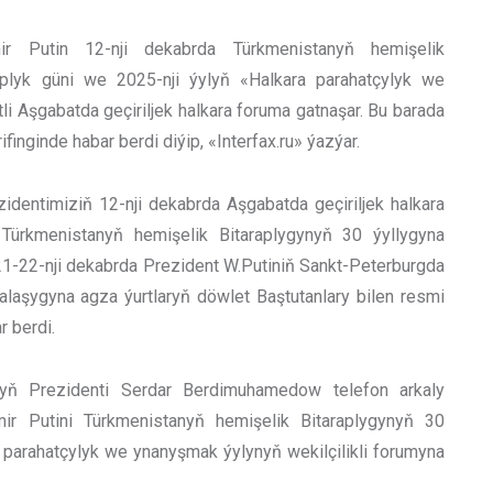
ir Putin 12-nji dekabrda Türkmenistanyň hemişelik
raplyk güni we 2025-nji ýylyň «Halkara parahatçylyk we
i Aşgabatda geçiriljek halkara foruma gatnaşar. Bu barada
inginde habar berdi diýip, «Interfax.ru» ýazýar.
dentimiziň 12-nji dekabrda Aşgabatda geçiriljek halkara
 Türkmenistanyň hemişelik Bitaraplygynyň 30 ýyllygyna
 21-22-nji dekabrda Prezident W.Putiniň Sankt-Peterburgda
alaşygyna agza ýurtlaryň döwlet Baştutanlary bilen resmi
r berdi.
nyň Prezidenti Serdar Berdimuhamedow telefon arkaly
ir Putini Türkmenistanyň hemişelik Bitaraplygynyň 30
a parahatçylyk we ynanyşmak ýylynyň wekilçilikli forumyna