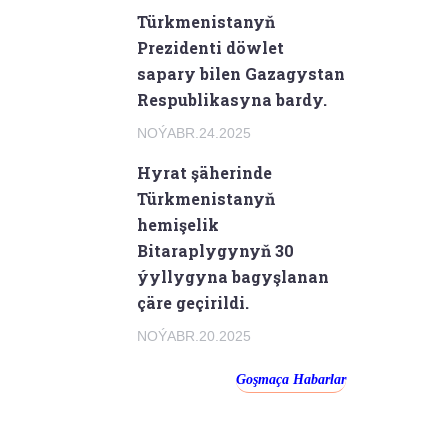
Türkmenistanyň
Prezidenti döwlet
sapary bilen Gazagystan
Respublikasyna bardy.
NOÝABR.24.2025
Hyrat şäherinde
Türkmenistanyň
hemişelik
Bitaraplygynyň 30
ýyllygyna bagyşlanan
çäre geçirildi.
NOÝABR.20.2025
Goşmaça Habarlar