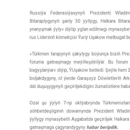
Russiýa Federasiýasynyň Prezidenti Wladim
Bitaraplygynyň şanly 30 ýyllygy, Halkara Bita
ynanyşmak ýyly» diýlip yglan edilmegi mynasybetl
rus Lideriniň kömekçisi Ýuriý Uşakow metbugat brif
«Türkmen tarapynyň çakylygy boýunça biziň Prezi
foruma gatnaşmagy meýilleşdirilýär. Bu forum
bagyşlanýar» diýip, Ý.Uşakow belledi. Şeýle hem
boljakdygyny, ol ýerde Garaşsyz Döwletleriň Ark
däl duşuşygynyň geçiriljekdigini žurnalistlere haba
Ozal şu ýylyň 7-nji oktýabrynda Türkmenista
söhbetdeşliginiň dowamynda Prezident Wladim
ýyllygy mynasybetli Aşgabatda geçiriljek Halkar
gatnaşmaga çagyrandygyny
habar beripdik.