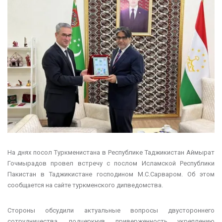
На днях посол Туркменистана в Республике Таджикистан Аймырат
Гочмырадов провел встречу с послом Исламской Республики
Пакистан в Таджикистане господином М.С.Сарваром. Об этом
сообщается на сайте туркменского дипведомства.
Стороны обсудили актуальные вопросы двустороннего
сотрудничества, подчеркнув приверженность укреплению