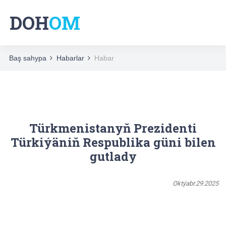
DOH
OM
Baş sahypa
Habarlar
Habar
Türkmenistanyň Prezidenti
Türkiýäniň Respublika güni bilen
gutlady
Oktýabr.29.2025