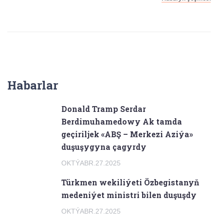
Habarlar
Donald Tramp Serdar
Berdimuhamedowy Ak tamda
geçiriljek «ABŞ – Merkezi Aziýa»
duşuşygyna çagyrdy
OKTÝABR.27.2025
Türkmen wekiliýeti Özbegistanyň
medeniýet ministri bilen duşuşdy
OKTÝABR.27.2025