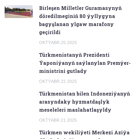
Birleşen Milletler Guramasynyň
döredilmeginiň 80 ýyllygyna
bagyşlanan ylgaw marafony
geçirildi
OKTÝABR.25.2025
Türkmenistanyň Prezidenti
Ýaponiýanyň saýlanylan Premýer-
ministrini gutlady
OKTÝABR.22.2025
Türkmenistan bilen Indoneziýanyň
arasyndaky hyzmatdaşlyk
meseleleri maslahatlaşyldy
OKTÝABR.21.2025
Türkmen wekiliýeti Merkezi Aziýa