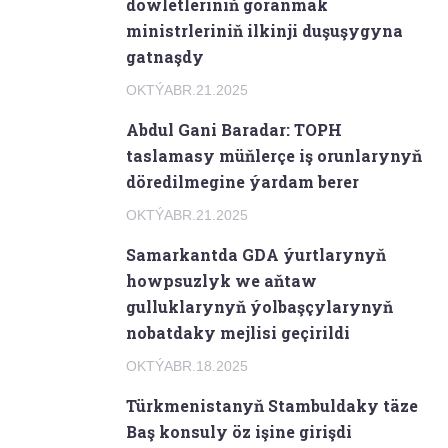
döwletleriniň goranmak
ministrleriniň ilkinji duşuşygyna
gatnaşdy
OKTÝABR.21.2025
Abdul Gani Baradar: TOPH
taslamasy müňlerçe iş orunlarynyň
döredilmegine ýardam berer
OKTÝABR.21.2025
Samarkantda GDA ýurtlarynyň
howpsuzlyk we aňtaw
gulluklarynyň ýolbaşçylarynyň
nobatdaky mejlisi geçirildi
OKTÝABR.18.2025
Türkmenistanyň Stambuldaky täze
Baş konsuly öz işine girişdi