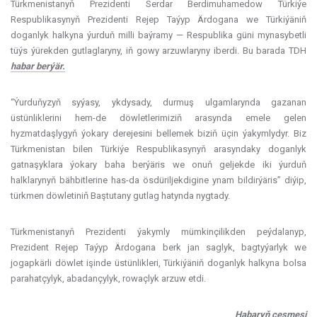
Türkmenistanyň Prezidenti Serdar Berdimuhamedow Türkiýe
Respublikasynyň Prezidenti Rejep Taýyp Ärdogana we Türkiýäniň
doganlyk halkyna ýurduň milli baýramy — Respublika güni mynasybetli
tüýs ýürekden gutlaglaryny, iň gowy arzuwlaryny iberdi. Bu barada TDH
habar berýär.
“Ýurduňyzyň syýasy, ykdysady, durmuş ulgamlarynda gazanan
üstünliklerini hem-de döwletlerimiziň arasynda emele gelen
hyzmatdaşlygyň ýokary derejesini bellemek biziň üçin ýakymlydyr. Biz
Türkmenistan bilen Türkiýe Respublikasynyň arasyndaky doganlyk
gatnaşyklara ýokary baha berýäris we onuň geljekde iki ýurduň
halklarynyň bähbitlerine has-da ösdüriljekdigine ynam bildirýäris” diýip,
türkmen döwletiniň Baştutany gutlag hatynda nygtady.
Türkmenistanyň Prezidenti ýakymly mümkinçilikden peýdalanyp,
Prezident Rejep Taýyp Ärdogana berk jan saglyk, bagtyýarlyk we
jogapkärli döwlet işinde üstünlikleri, Türkiýäniň doganlyk halkyna bolsa
parahatçylyk, abadançylyk, rowaçlyk arzuw etdi.
Habaryň çeşmesi