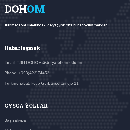
DOH
OM
Türkmenabat şäherindäki derýaçylyk orta hünär okuw mekdebi.
Habarlaşmak
Email: TSH.DOHOM@derya-ohom.edu.tm
Phone: +993(422)74452
Türkmenabat, köçe Gurbansoltan eje 21
GYSGA ÝOLLAR
Baş sahypa